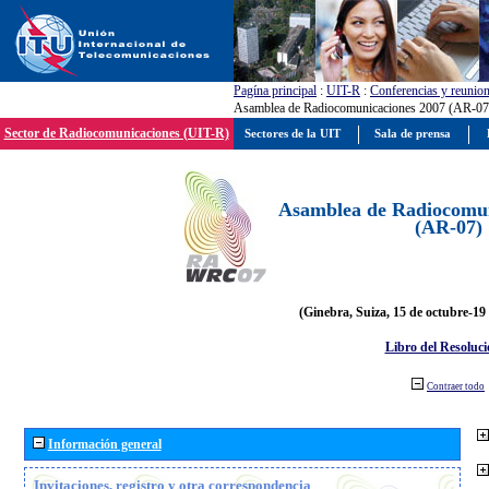
Pagína principal
:
UIT-R
:
Conferencias y reunio
Asamblea de Radiocomunicaciones 2007 (AR-07
Sector de Radiocomunicaciones (UIT-R)
Sectores de la UIT
Sala de prensa
Asamblea de Radiocomun
(AR-07)
(Ginebra, Suiza, 15 de octubre-19
Libro del Resoluci
Contraer todo
Información general
Invitaciones, registro y otra correspondencia