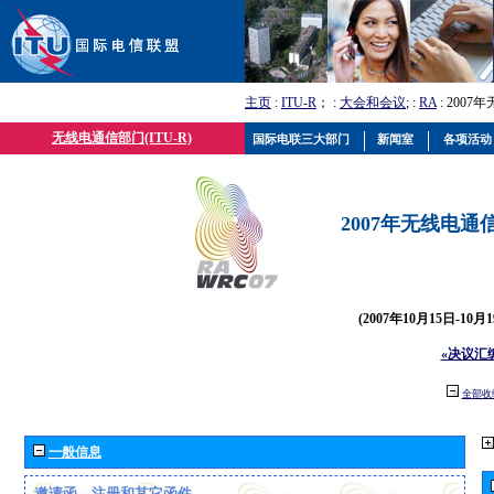
主页
:
ITU-R
； :
大会和会议
; :
RA
: 2007
无线电通信部门(ITU-R)
国际电联三大部门
新闻室
各项活动
2007年无线电通信
(2007年10月15日-10
«决议汇
全部收
一般信息
邀请函、注册和其它函件