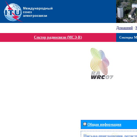
Домашний
:
Сектор радиосвязи (МСЭ-R)
Секторы 
Общая информация
Письма-приглашения, регист