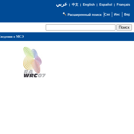
عربي
English
Español
Français
|
中文
|
|
|
Расширенный поиск
ведения о МСЭ