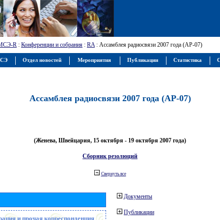
МСЭ-R
:
Конференции и собрания
:
RA
: Ассамблея радиосвязи 2007 года (АР-07)
МСЭ
Отдел новостей
Мероприятия
Публикации
Статистика
С
Ассамблея радиосвязи 2007 года (АР-07)
(Женева, Швейцария, 15 октября - 19 октября 2007 года)
Сборник резолюций
Свернуть все
Документы
Публикации
рация и прочая корреспонденция