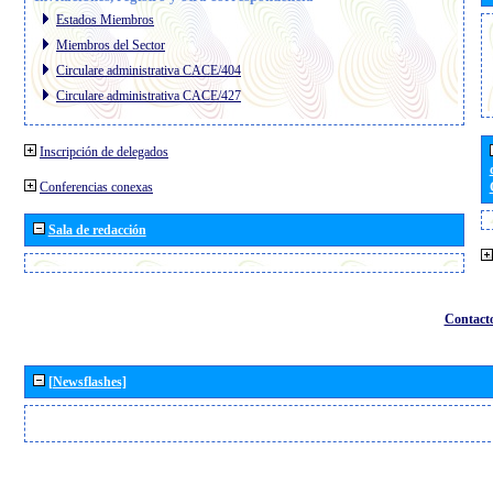
Estados Miembros
Miembros del Sector
Circulare administrativa CACE/404
Circulare administrativa CACE/427
Inscripción de delegados
Conferencias conexas
Sala de redacción
Contact
[Newsflashes]