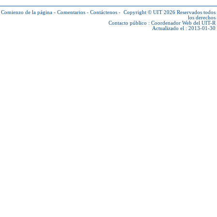
Comienzo de la página
-
Comentarios
-
Contáctenos
-
Copyright © UIT 2026
Reservados todos
los derechos
Contacto público :
Coordenador Web del UIT-R
Actualizado el : 2013-01-30