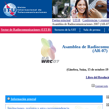
Pagína principal
:
UIT-R
:
Conferencias y reunio
Asamblea de Radiocomunicaciones 2007 (AR-07
Sector de Radiocomunicaciones (UIT-R)
Sectores de la UIT
Sala de prensa
Asamblea de Radiocomun
(AR-07)
(Ginebra, Suiza, 15 de octubre-19
Libro del Resoluci
Contraer todo
Información general
Invitaciones, registro y otra correspondencia