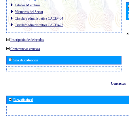
Estados Miembros
Miembros del Sector
Circulare administrativa CACE/404
Circulare administrativa CACE/427
Inscripción de delegados
Conferencias conexas
Sala de redacción
Contactos
[Newsflashes]