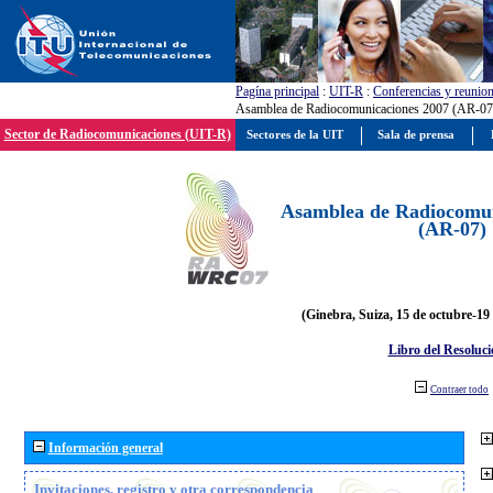
Pagína principal
:
UIT-R
:
Conferencias y reunio
Asamblea de Radiocomunicaciones 2007 (AR-07
Sector de Radiocomunicaciones (UIT-R)
Sectores de la UIT
Sala de prensa
Asamblea de Radiocomun
(AR-07)
(Ginebra, Suiza, 15 de octubre-19
Libro del Resoluci
Contraer todo
Información general
Invitaciones, registro y otra correspondencia