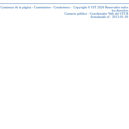
Comienzo de la página
-
Comentarios
-
Contáctenos
-
Copyright © UIT 2026
Reservados todos
los derechos
Contacto público :
Coordenador Web del UIT-R
Actualizado el : 2013-01-30