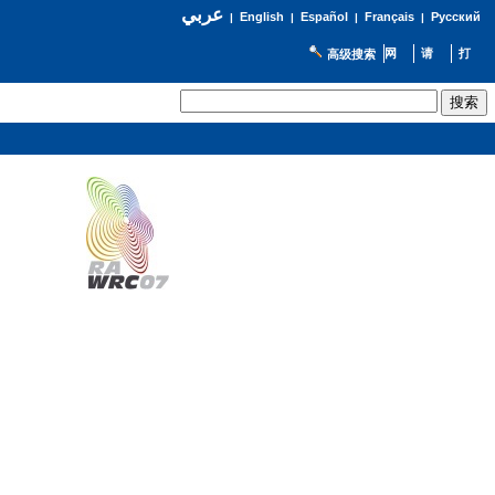
عربي
English
Español
Français
Русский
|
|
|
|
高级搜索