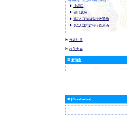
成员国
部门成员
第CACE/404号行政通函
第CACE/427号行政通函
代表注册
相关大会
新闻室
[Newsflashes]