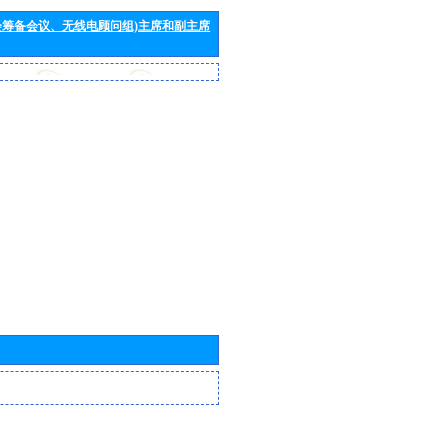
会筹备会议、无线电顾问组)主席和副主席