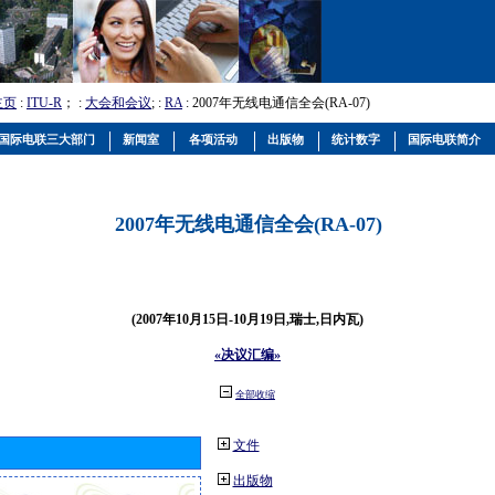
主页
:
ITU-R
； :
大会和会议
; :
RA
: 2007年无线电通信全会(RA-07)
国际电联三大部门
新闻室
各项活动
出版物
统计数字
国际电联简介
2007年无线电通信全会(RA-07)
(2007年10月15日-10月19日,瑞士,日内瓦)
«决议汇编»
全部收缩
文件
出版物