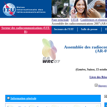
Page principale
:
UIT-R
:
Conférences et réunion
Assemblée des radiocommunications 2007 (AR-
Secteur des radiocommunications (UIT-
Secteurs de l'UIT
Salle de presse
E
R)
Assemblée des radioco
(AR-0
(Genève, Suisse, 15 octob
Livre des Réso
Masquer 
Information générale