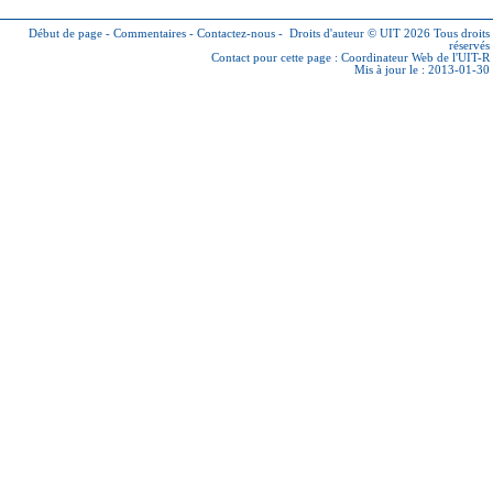
Début de page
-
Commentaires
-
Contactez-nous
-
Droits d'auteur © UIT 2026
Tous droits
réservés
Contact pour cette page :
Coordinateur Web de l'UIT-R
Mis à jour le : 2013-01-30