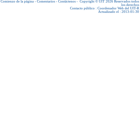
Comienzo de la página
-
Comentarios
-
Contáctenos
-
Copyright © UIT 2026
Reservados todos
los derechos
Contacto público :
Coordenador Web del UIT-R
Actualizado el : 2013-01-30