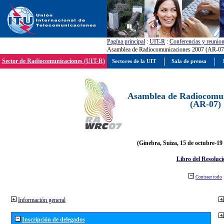
Pagína principal
:
UIT-R
:
Conferencias y reunio
Asamblea de Radiocomunicaciones 2007 (AR-07
Sector de Radiocomunicaciones (UIT-R)
Sectores de la UIT
Sala de prensa
Asamblea de Radiocomun
(AR-07)
(Ginebra, Suiza, 15 de octubre-19
Libro del Resoluci
Contraer todo
Información general
Inscripción de delegados