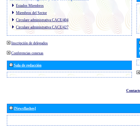
Estados Miembros
Miembros del Sector
Circulare administrativa CACE/404
Circulare administrativa CACE/427
Inscripción de delegados
Conferencias conexas
Sala de redacción
Contact
[Newsflashes]