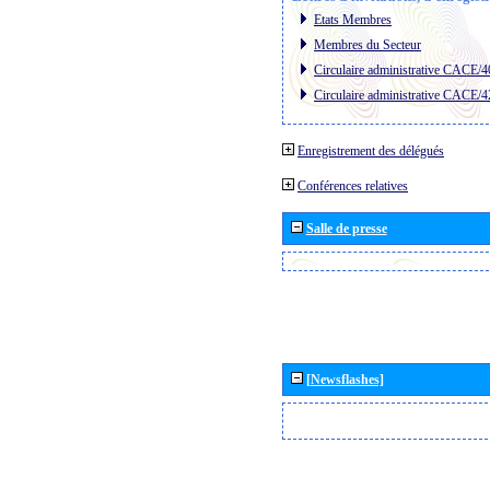
Etats Membres
Membres du Secteur
Circulaire administrative CACE/4
Circulaire administrative CACE/4
Enregistrement des délégués
Conférences relatives
Salle de presse
[Newsflashes]