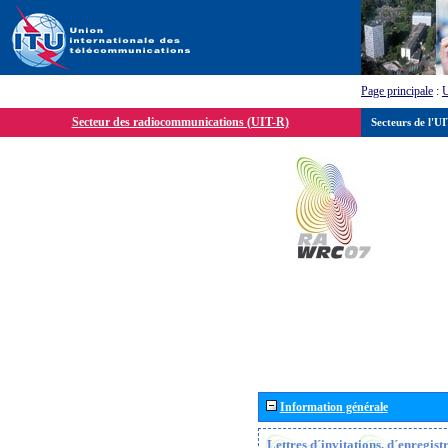
Page principale
:
Secteur des radiocommunications (UIT-R)
Secteurs de l'U
Information générale
Lettres d´invitations, d´enregis