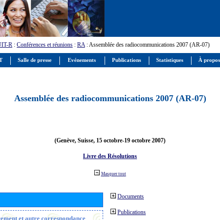
UIT-R
:
Conférences et réunions
:
RA
: Assemblée des radiocommunications 2007 (AR-07)
IT
Salle de presse
Evénements
Publications
Statistiques
À propos
Assemblée des radiocommunications 2007 (AR-07)
(Genève, Suisse, 15 octobre-19 octobre 2007)
Livre des Résolutions
Masquer tout
Documents
Publications
trement et autre correspondance