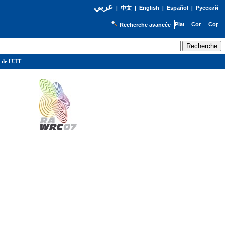
عربي
English
Español
Русский
|
中文
|
|
|
Recherche avancée
 de l'UIT