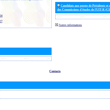
Candidats aux postes de Présidents et 
des Commissions d'études de l'UIT-R (C
04
27
Autres informations
Contacts