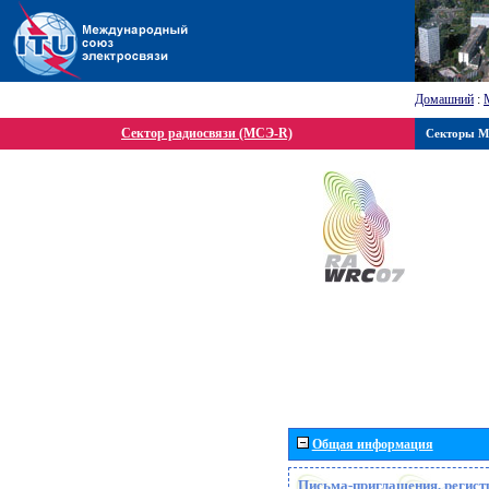
Домашний
:
Сектор радиосвязи (МСЭ-R)
Секторы 
Общая информация
Письма-приглашения, регист