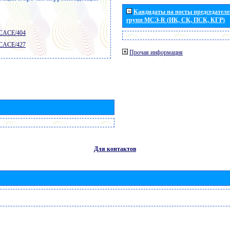
Кандидаты на посты председателей
групп МСЭ-R (ИК, СК, ПСК, КГР)
 CACE/404
 CACE/427
Прочая информация
Для контактов