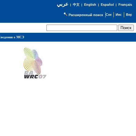
عربي
English
Español
Français
|
中文
|
|
|
Расширенный поиск
ведения о МСЭ