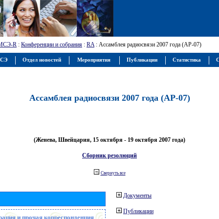
МСЭ-R
:
Конференции и собрания
:
RA
: Ассамблея радиосвязи 2007 года (АР-07)
МСЭ
Отдел новостей
Мероприятия
Публикации
Статистика
С
Ассамблея радиосвязи 2007 года (АР-07)
(Женева, Швейцария, 15 октября - 19 октября 2007 года)
Сборник резолюций
Свернуть все
Документы
Публикации
рация и прочая корреспонденция