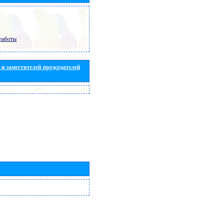
работы
и заместителей председателей