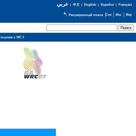
عربي
English
Español
Français
|
中文
|
|
|
Расширенный поиск
ведения о МСЭ