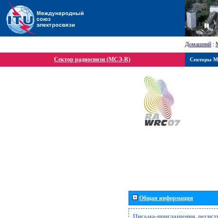
Домашний
:
Сектор радиосвязи (МСЭ-R)
Секторы 
Общая информация
Письма-приглашения, регист