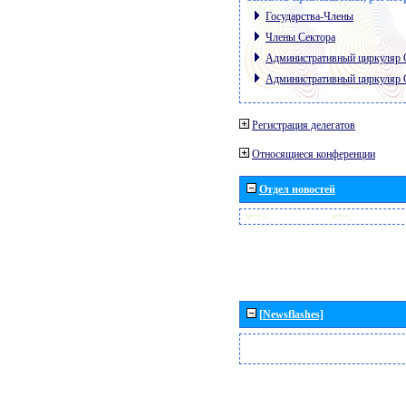
Государства-Члены
Члены Сектора
Административный циркуляр
Административный циркуляр
Регистрация делегатов
Относящиеся конференции
Отдел новостей
[Newsflashes]