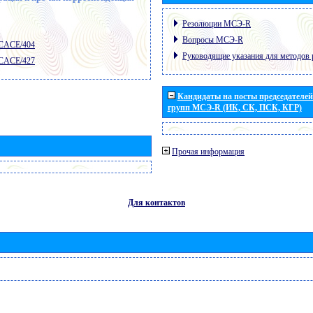
Резолюции МСЭ-R
Вопросы МСЭ-R
 CACE/404
Руководящие указания для методов 
 CACE/427
Кандидаты на посты председателей 
групп МСЭ-R (ИК, СК, ПСК, КГР)
Прочая информация
Для контактов