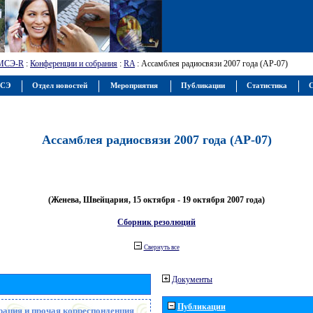
МСЭ-R
:
Конференции и собрания
:
RA
: Ассамблея радиосвязи 2007 года (АР-07)
МСЭ
Отдел новостей
Мероприятия
Публикации
Статистика
С
Ассамблея радиосвязи 2007 года (АР-07)
(Женева, Швейцария, 15 октября - 19 октября 2007 года)
Сборник резолюций
Свернуть все
Документы
Публикации
рация и прочая корреспонденция