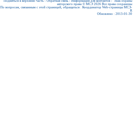
Подняться в верхнюю часть
-
Обратная связь
-
Информация для контактов
-
Знак охраны
авторского права © МСЭ 2026
Все права сохранены
По вопросам, связанным с этой страницей, обращаться :
Координатор Web-страницы МСЭ-
R
Обновлено : 2013-01-30