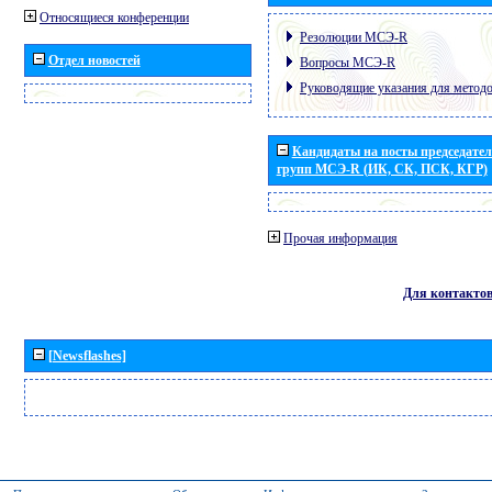
Относящиеся конференции
Резолюции МСЭ-R
Отдел новостей
Вопросы МСЭ-R
Руководящие указания для метод
Кандидаты на посты председател
групп МСЭ-R (ИК, СК, ПСК, КГР)
Прочая информация
Для контакто
[Newsflashes]