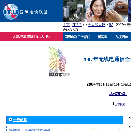
主页
:
ITU-R
； :
大会和会议
; :
RA
: 2007
会(RA-07)
无线电通信部门(ITU-R)
国际电联三大部门
新闻室
各项活动
2007年无线电通信全会(
(2007年10月15日-10月19日
«决议汇编»
全部收缩
一般信息
邀请函、注册和其它函件