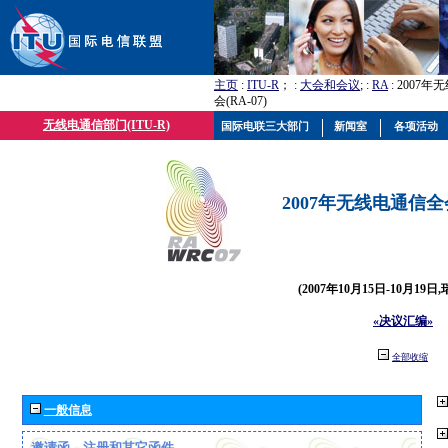
主页
:
ITU-R
； :
大会和会议
; :
RA
: 2007
会(RA-07)
无线电通信部门(ITU-R)
国际电联三大部门
新闻室
各项活动
2007年无线电通信全会(
(2007年10月15日-10月19日
«决议汇编»
全部收缩
一般信息
邀请函、注册和其它函件