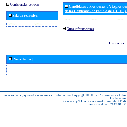
Conferencias conexas
Candidatos a Presidentes y Vicepreside
de las Comisiones de Estudio del UIT R 
Sala de redacción
Otras informaciones
Contactos
[Newsflashes]
Comienzo de la página
-
Comentarios
-
Contáctenos
-
Copyright © UIT 2026
Reservados todos
los derechos
Contacto público :
Coordenador Web del UIT-R
Actualizado el : 2013-01-30