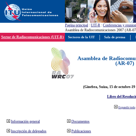
Pagína principal
:
UIT-R
:
Conferencias y reunio
Asamblea de Radiocomunicaciones 2007 (AR-07
Sector de Radiocomunicaciones (UIT-R)
Sectores de la UIT
Sala de prensa
Asamblea de Radiocomun
(AR-07)
(Ginebra, Suiza, 15 de octubre-19
Libro del Resoluci
Expandir todo
Información general
Documentos
Inscripción de delegados
Publicaciones