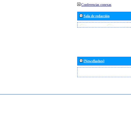
Conferencias conexas
Sala de redacción
[Newsflashes]