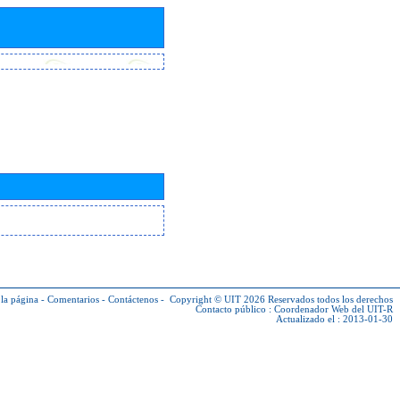
la página
-
Comentarios
-
Contáctenos
-
Copyright © UIT 2026
Reservados todos los derechos
Contacto público :
Coordenador Web del UIT-R
Actualizado el : 2013-01-30