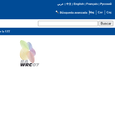
English
Français
Русский
عربي
|
中文
|
|
|
Búsqueda avanzada
e la UIT