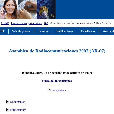
:
UIT-R
:
Conferencias y reuniones
:
RA
: Asamblea de Radiocomunicaciones 2007 (AR-07)
 UIT
Sala de prensa
Eventos
Publicaciones
Estadísticas
Acerca d
Asamblea de Radiocomunicaciones 2007 (AR-07)
(Ginebra, Suiza, 15 de octubre-19 de octubre de 2007)
Libro del Resoluciones
Expandir todo
Documentos
Publicaciones