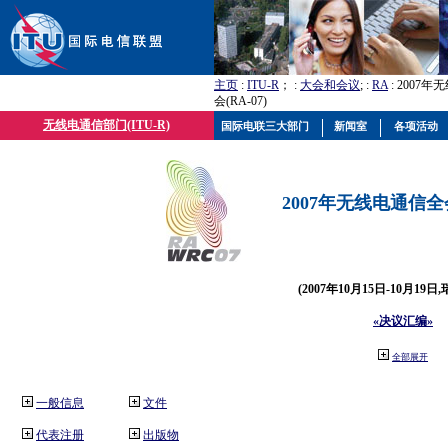
主页
:
ITU-R
； :
大会和会议
; :
RA
: 2007
会(RA-07)
无线电通信部门(ITU-R)
国际电联三大部门
新闻室
各项活动
2007年无线电通信全会(
(2007年10月15日-10月19日
«决议汇编»
全部展开
一般信息
文件
代表注册
出版物