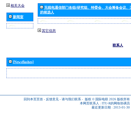
相关大会
无线电通信部门各组(研究组、特委会、大会筹备会议、
的候选人
新闻室
其它信息
联系人
[Newsflashes]
回到本页页首
-
反馈意见
-
请与我们联系
-
版权 © 国际电联 2026
版权所有
本网页联系人 :
ITU-R的网络协调员
最近更新日期 : 2013-01-30