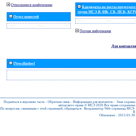
Относящиеся конференции
Кандидаты на посты председател
групп МСЭ-R (ИК, СК, ПСК, КГР)
Отдел новостей
Прочая информация
Для контакто
[Newsflashes]
Подняться в верхнюю часть
-
Обратная связь
-
Информация для контактов
-
Знак охраны
авторского права © МСЭ 2026
Все права сохранены
По вопросам, связанным с этой страницей, обращаться :
Координатор Web-страницы МСЭ-
R
Обновлено : 2013-01-30