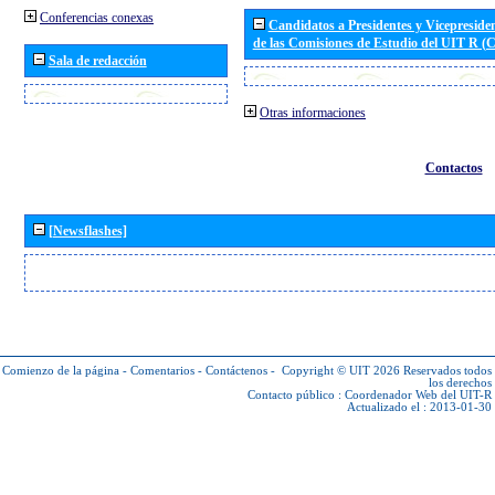
Conferencias conexas
Candidatos a Presidentes y Vicepreside
de las Comisiones de Estudio del UIT R 
Sala de redacción
Otras informaciones
Contactos
[Newsflashes]
Comienzo de la página
-
Comentarios
-
Contáctenos
-
Copyright © UIT 2026
Reservados todos
los derechos
Contacto público :
Coordenador Web del UIT-R
Actualizado el : 2013-01-30