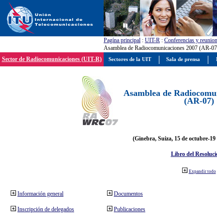
Pagína principal
:
UIT-R
:
Conferencias y reunio
Asamblea de Radiocomunicaciones 2007 (AR-07
Sector de Radiocomunicaciones (UIT-R)
Sectores de la UIT
Sala de prensa
Asamblea de Radiocomun
(AR-07)
(Ginebra, Suiza, 15 de octubre-19
Libro del Resoluci
Expandir todo
Información general
Documentos
Inscripción de delegados
Publicaciones