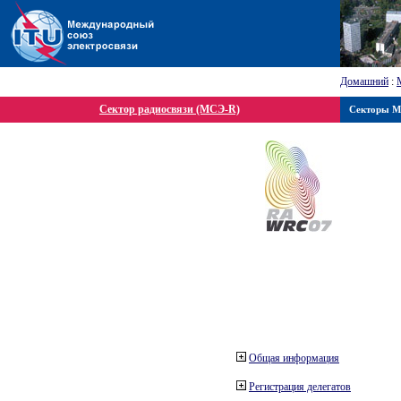
Домашний
:
Сектор радиосвязи (МСЭ-R)
Секторы 
Общая информация
Регистрация делегатов