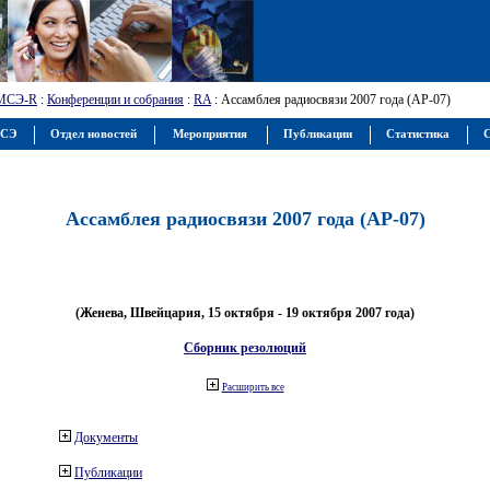
МСЭ-R
:
Конференции и собрания
:
RA
: Ассамблея радиосвязи 2007 года (АР-07)
МСЭ
Отдел новостей
Мероприятия
Публикации
Статистика
С
Ассамблея радиосвязи 2007 года (АР-07)
(Женева, Швейцария, 15 октября - 19 октября 2007 года)
Сборник резолюций
Расширить все
Документы
Публикации