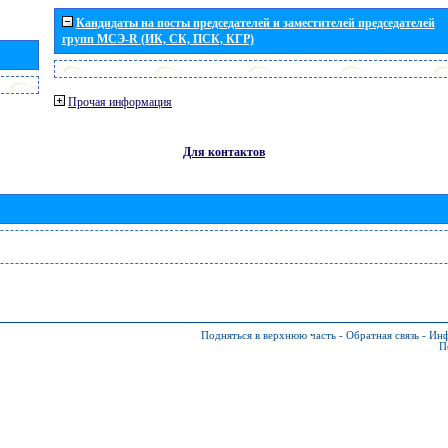
Кандидаты на посты председателей и заместителей председателей
групп МСЭ-R (ИК, СК, ПСК, КГР)
Прочая информация
Для контактов
Подняться в верхнюю часть
-
Обратная связь
-
Инф
П