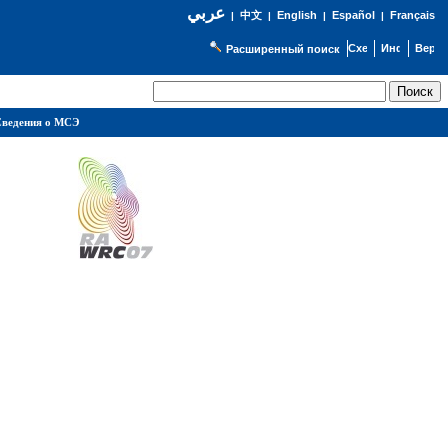
عربي
English
Español
Français
|
中文
|
|
|
Расширенный поиск
ведения о МСЭ