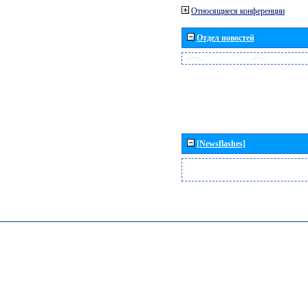
Относящиеся конференции
Отдел новостей
[Newsflashes]