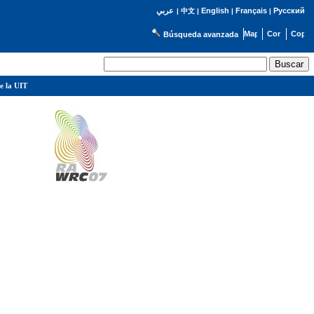
English
Français
Русский
عربي
|
中文
|
|
|
Búsqueda avanzada
e la UIT