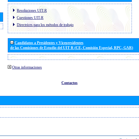
Resoluciones UIT-R
Cuestiones UIT-R
Directrices para los métodos de trabajo
Candidatos a Presidentes y Vicepresidentes
de las Comisiones de Estudio del UIT R (CE, Comisión Especial, RPC, GAR)
Otras informaciones
Contactos