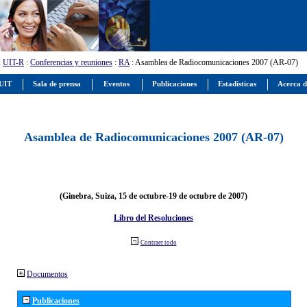
:
UIT-R
:
Conferencias y reuniones
:
RA
: Asamblea de Radiocomunicaciones 2007 (AR-07)
 UIT
Sala de prensa
Eventos
Publicaciones
Estadísticas
Acerca d
Asamblea de Radiocomunicaciones 2007 (AR-07)
(Ginebra, Suiza, 15 de octubre-19 de octubre de 2007)
Libro del Resoluciones
Contraer todo
Documentos
Publicaciones