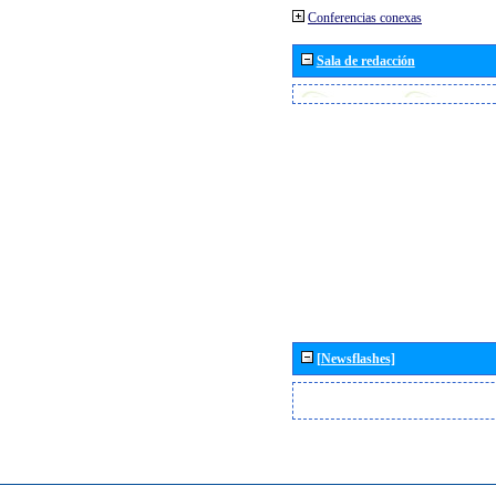
Conferencias conexas
Sala de redacción
[Newsflashes]