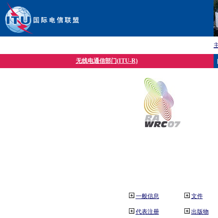
无线电通信部门(ITU-R)
一般信息
文件
代表注册
出版物