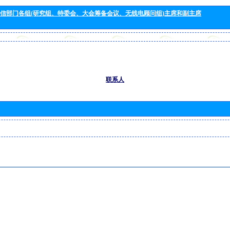
信部门各组(研究组、特委会、大会筹备会议、无线电顾问组)主席和副主席
联系人