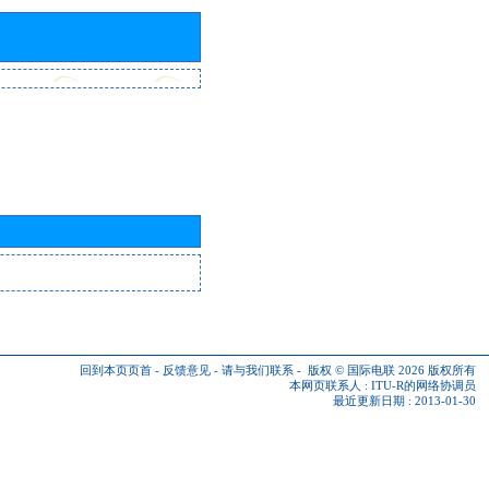
回到本页页首
-
反馈意见
-
请与我们联系
-
版权 © 国际电联 2026
版权所有
本网页联系人 :
ITU-R的网络协调员
最近更新日期 : 2013-01-30