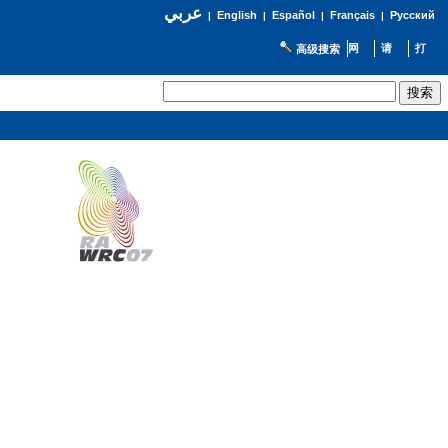
عربي
English
Español
Français
Русский
|
|
|
|
高级搜索