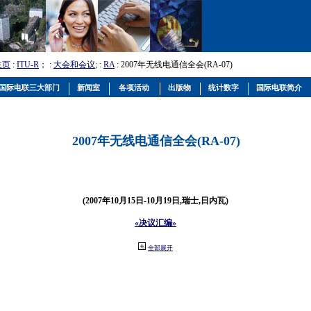
主页
:
ITU-R
； :
大会和会议
; :
RA
: 2007年无线电通信全会(RA-07)
国际电联三大部门
新闻室
各项活动
出版物
统计数字
国际电联简介
2007年无线电通信全会(RA-07)
(2007年10月15日-10月19日,瑞士,日内瓦)
«决议汇编»
全部展开