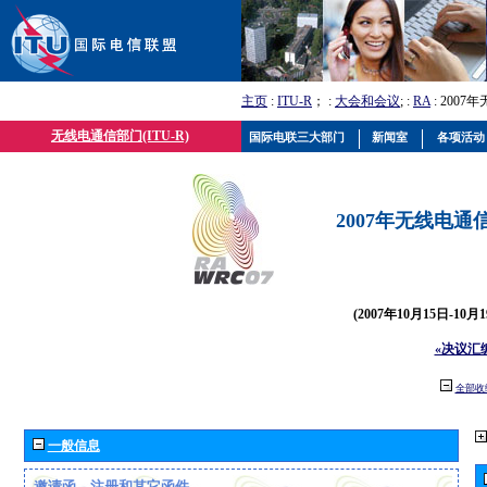
主页
:
ITU-R
； :
大会和会议
; :
RA
: 2007
无线电通信部门(ITU-R)
国际电联三大部门
新闻室
各项活动
2007年无线电通信
(2007年10月15日-10
«决议汇
全部收
一般信息
邀请函、注册和其它函件