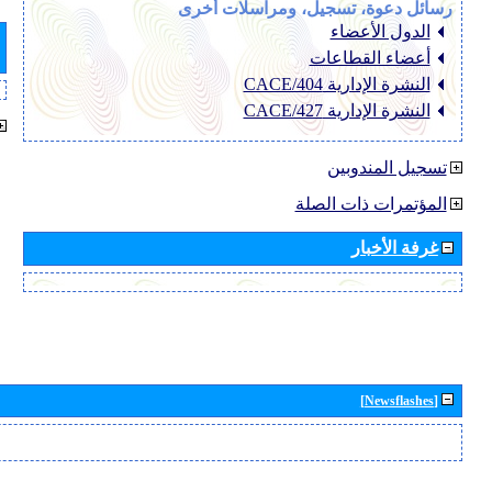
رسائل دعوة، تسجيل، ومراسلات أخرى
الدول الأعضاء
أعضاء القطاعات
النشرة الإدارية CACE/404
النشرة الإدارية CACE/427
تسجيل المندوبين
المؤتمرات ذات الصلة
غرفة الأخبار
[Newsflashes]