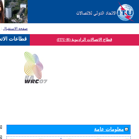
صفحة الاستقبال
:
ق
قطاعات الاتح
قطاع الاتصالات الراديوية (ITU-R)
معلومات عامة