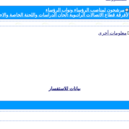
مرشحون لمناصب الرؤساء ونواب الرؤساء
لأفرقة قطاع الاتصالات الراديوية (لجان الدراسات واللجنة الخاصة والا
معلومات أخرى
بيانات للاستفسار