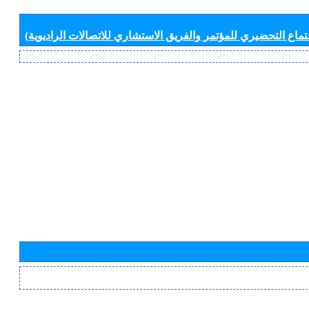
جتماع التحضيري للمؤتمر والفريق الاستشاري للاتصالات الراديوية)