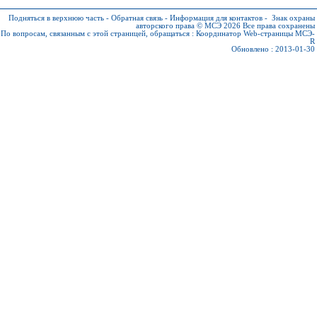
Подняться в верхнюю часть
-
Обратная связь
-
Информация для контактов
-
Знак охраны
авторского права © МСЭ 2026
Все права сохранены
По вопросам, связанным с этой страницей, обращаться :
Координатор Web-страницы МСЭ-
R
Обновлено : 2013-01-30