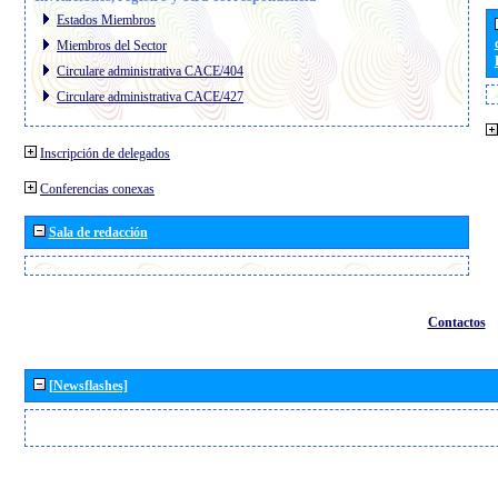
Estados Miembros
Miembros del Sector
Circulare administrativa CACE/404
Circulare administrativa CACE/427
Inscripción de delegados
Conferencias conexas
Sala de redacción
Contactos
[Newsflashes]