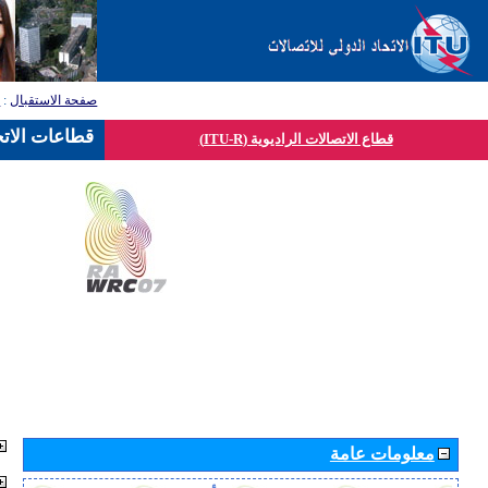
صفحة الاستقبال
:
ق
قطاعات الاتح
قطاع الاتصالات الراديوية (ITU-R)
معلومات عامة