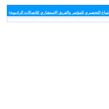
جتماع التحضيري للمؤتمر والفريق الاستشاري للاتصالات الراديوية)