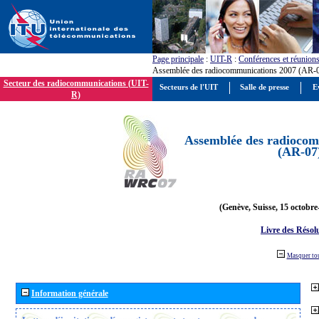
Page principale
:
UIT-R
:
Conférences et réunion
Assemblée des radiocommunications 2007 (AR-
Secteur des radiocommunications (UIT-
Secteurs de l'UIT
Salle de presse
E
R)
Assemblée des radiocom
(AR-07
(Genève, Suisse, 15 octobre
Livre des Résol
Masquer to
Information générale