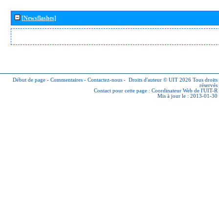
[Newsflashes]
Début de page
-
Commentaires
-
Contactez-nous
-
Droits d'auteur © UIT 2026
Tous droits
réservés
Contact pour cette page :
Coordinateur Web de l'UIT-R
Mis à jour le : 2013-01-30