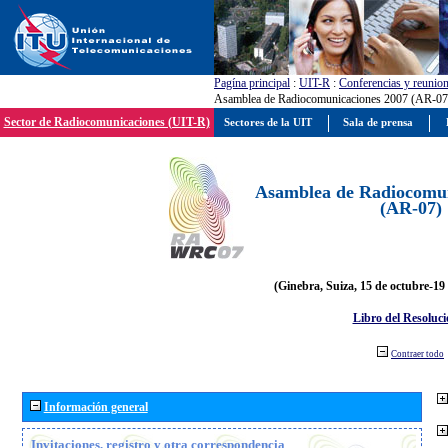
Pagína principal
:
UIT-R
:
Conferencias y reunio
Asamblea de Radiocomunicaciones 2007 (AR-07
Sector de Radiocomunicaciones (UIT-R)
Sectores de la UIT
Sala de prensa
Asamblea de Radiocomun
(AR-07)
(Ginebra, Suiza, 15 de octubre-19
Libro del Resoluci
Contraer todo
Información general
Invitaciones, registro y otra correspondencia