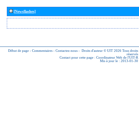
[Newsflashes]
Début de page
-
Commentaires
-
Contactez-nous
-
Droits d'auteur © UIT 2026
Tous droits
réservés
Contact pour cette page :
Coordinateur Web de l'UIT-R
Mis à jour le : 2013-01-30