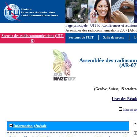
Page principale
:
UIT-R
:
Conférences et réunion
Assemblée des radiocommunications 2007 (AR-
Secteur des radiocommunications (UIT-
Secteurs de l'UIT
Salle de presse
E
R)
Assemblée des radiocom
(AR-07
(Genève, Suisse, 15 octobre
Livre des Résol
Masquer to
Information générale