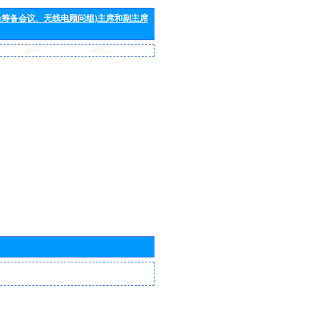
会筹备会议、无线电顾问组)主席和副主席