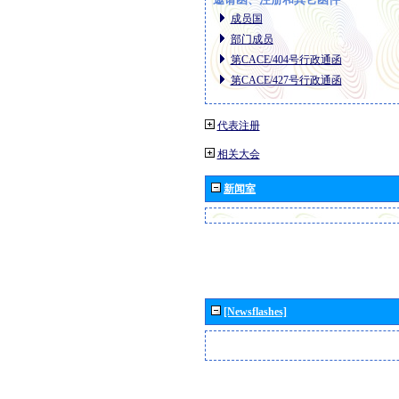
成员国
部门成员
第CACE/404号行政通函
第CACE/427号行政通函
代表注册
相关大会
新闻室
[Newsflashes]