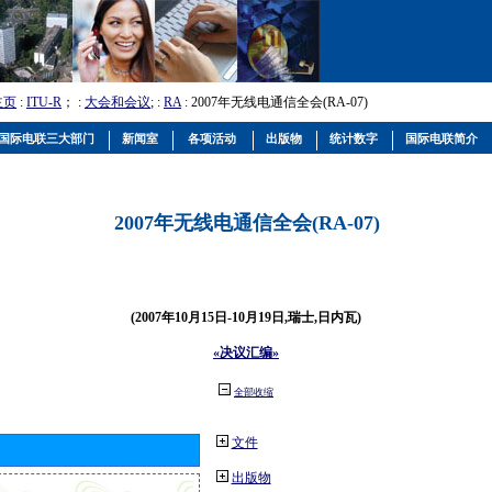
主页
:
ITU-R
； :
大会和会议
; :
RA
: 2007年无线电通信全会(RA-07)
国际电联三大部门
新闻室
各项活动
出版物
统计数字
国际电联简介
2007年无线电通信全会(RA-07)
(2007年10月15日-10月19日,瑞士,日内瓦)
«决议汇编»
全部收缩
文件
出版物