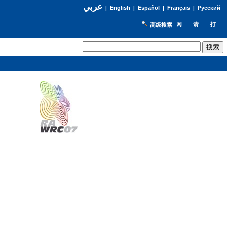
عربي
English
Español
Français
Русский
|
|
|
|
高级搜索