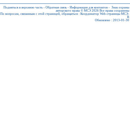
Подняться в верхнюю часть
-
Обратная связь
-
Информация для контактов
-
Знак охраны
авторского права © МСЭ 2026
Все права сохранены
По вопросам, связанным с этой страницей, обращаться :
Координатор Web-страницы МСЭ-
R
Обновлено : 2013-01-30