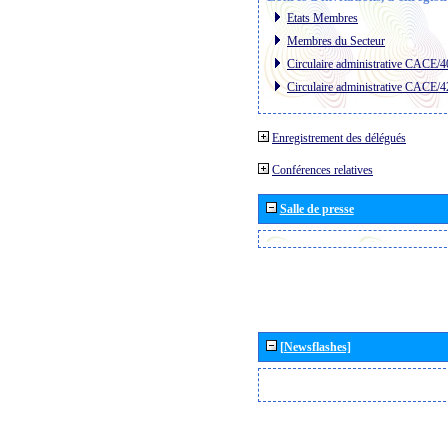
Etats Membres
Membres du Secteur
Circulaire administrative CACE/4
Circulaire administrative CACE/4
Enregistrement des délégués
Conférences relatives
Salle de presse
[Newsflashes]