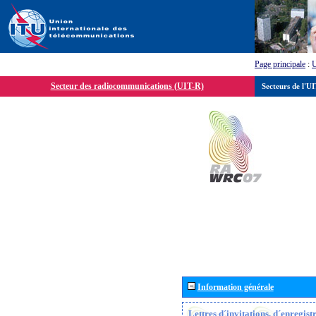
Page principale
:
Secteur des radiocommunications (UIT-R)
Secteurs de l'U
Information générale
Lettres d´invitations, d´enregis