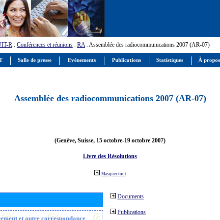
UIT-R
:
Conférences et réunions
:
RA
: Assemblée des radiocommunications 2007 (AR-07)
IT
Salle de presse
Evénements
Publications
Statistiques
À propos
Assemblée des radiocommunications 2007 (AR-07)
(Genève, Suisse, 15 octobre-19 octobre 2007)
Livre des Résolutions
Masquer tout
Documents
Publications
trement et autre correspondance