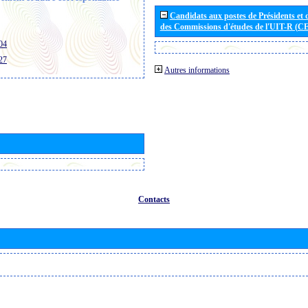
Candidats aux postes de Présidents et 
des Commissions d'études de l'UIT-R (C
04
27
Autres informations
Contacts