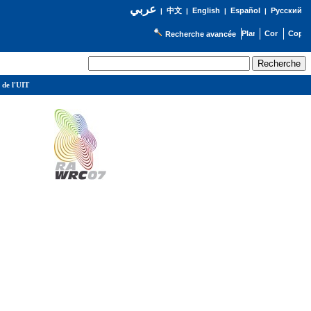
عربي
English
Español
Русский
|
中文
|
|
|
Recherche avancée
 de l'UIT