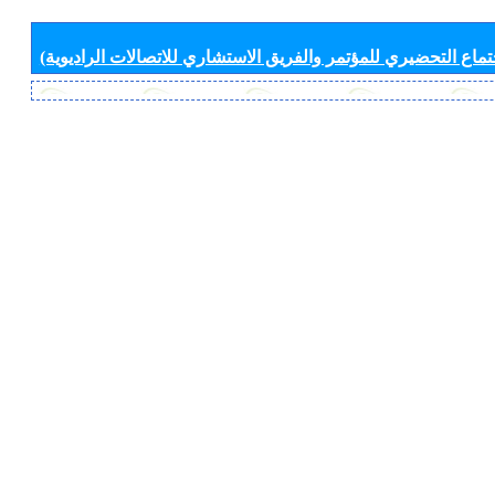
جتماع التحضيري للمؤتمر والفريق الاستشاري للاتصالات الراديوية)