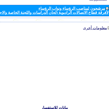
مرشحون لمناصب الرؤساء ونواب الرؤساء
لأفرقة قطاع الاتصالات الراديوية (لجان الدراسات واللجنة الخاصة والا
معلومات أخرى
بيانات للاستفسار