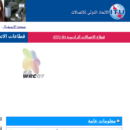
صفحة الاستقبال
:
ق
قطاعات الاتح
قطاع الاتصالات الراديوية (ITU-R)
معلومات عامة