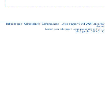
Début de page
-
Commentaires
-
Contactez-nous
-
Droits d'auteur © UIT 2026
Tous droits
réservés
Contact pour cette page :
Coordinateur Web de l'UIT-R
Mis à jour le : 2013-01-30