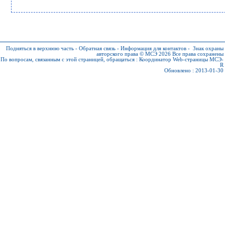
Подняться в верхнюю часть
-
Обратная связь
-
Информация для контактов
-
Знак охраны
авторского права © МСЭ 2026
Все права сохранены
По вопросам, связанным с этой страницей, обращаться :
Координатор Web-страницы МСЭ-
R
Обновлено : 2013-01-30