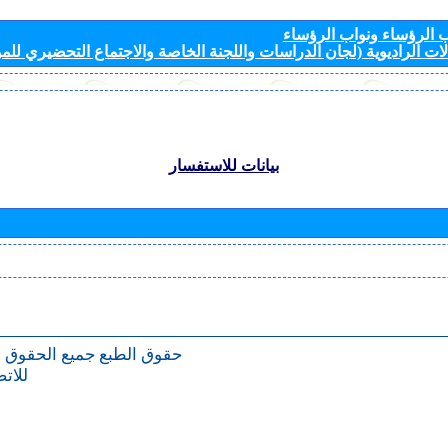
الرؤساء ونواب الرؤساء
ات الراديوية (لجان الدراسات واللجنة الخاصة والاجتماع التحضيري للمؤ
بيانات للاستفسار
حقوق الطبع
جميع الحقوق 
للات