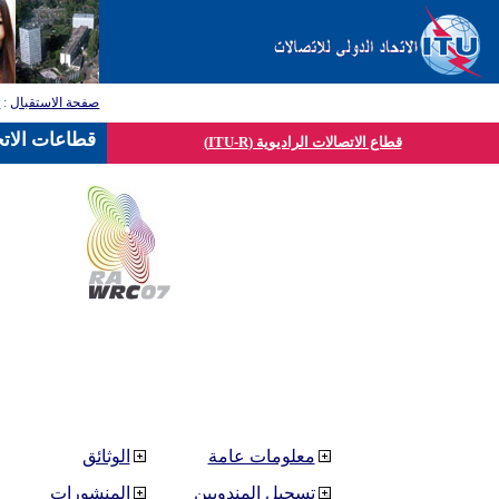
صفحة الاستقبال
:
ق
قطاعات الاتح
قطاع الاتصالات الراديوية (ITU-R)
معلومات عامة
الوثائق
تسجيل المندوبين
المنشورات