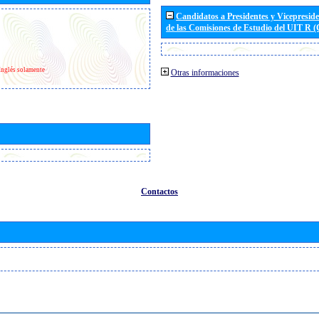
Candidatos a Presidentes y Vicepresid
de las Comisiones de Estudio del UIT R 
Inglés solamente
Otras informaciones
Contactos