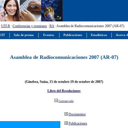
:
UIT-R
:
Conferencias y reuniones
:
RA
: Asamblea de Radiocomunicaciones 2007 (AR-07)
 UIT
Sala de prensa
Eventos
Publicaciones
Estadísticas
Acerca d
Asamblea de Radiocomunicaciones 2007 (AR-07)
(Ginebra, Suiza, 15 de octubre-19 de octubre de 2007)
Libro del Resoluciones
Contraer todo
Documentos
Publicaciones