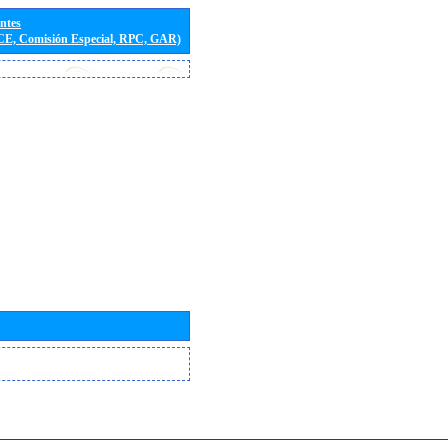
entes
(CE, Comisión Especial, RPC, GAR)