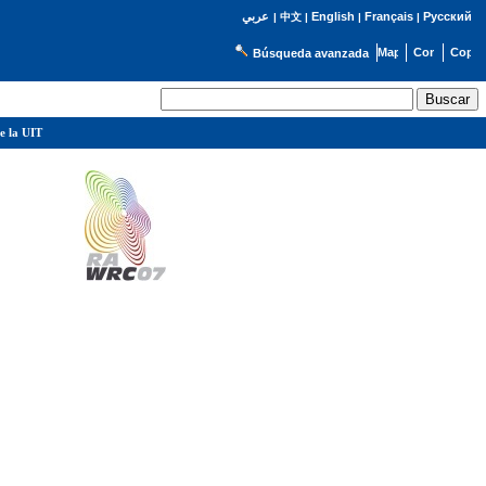
English
Français
Русский
عربي
|
中文
|
|
|
Búsqueda avanzada
e la UIT