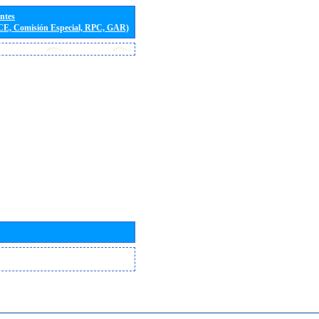
entes
(CE, Comisión Especial, RPC, GAR)