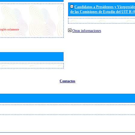
Candidatos a Presidentes y Vicepresid
de las Comisiones de Estudio del UIT R 
Inglés solamente
Otras informaciones
Contactos