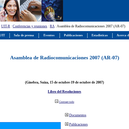
:
UIT-R
:
Conferencias y reuniones
:
RA
: Asamblea de Radiocomunicaciones 2007 (AR-07)
 UIT
Sala de prensa
Eventos
Publicaciones
Estadísticas
Acerca d
Asamblea de Radiocomunicaciones 2007 (AR-07)
(Ginebra, Suiza, 15 de octubre-19 de octubre de 2007)
Libro del Resoluciones
Contraer todo
Documentos
Publicaciones