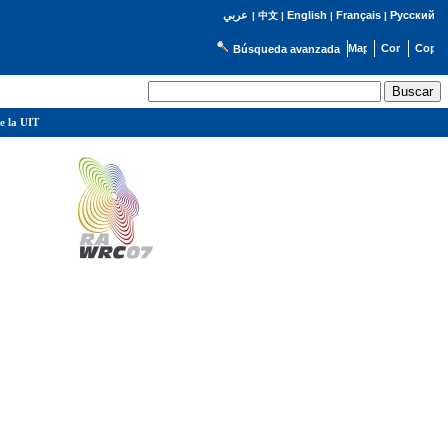
English
Français
Русский
عربي
|
中文
|
|
|
Búsqueda avanzada
e la UIT