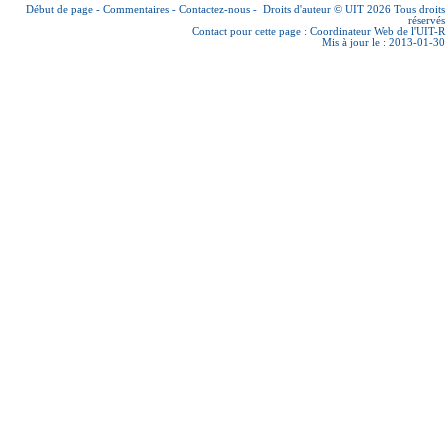
Début de page
-
Commentaires
-
Contactez-nous
-
Droits d'auteur © UIT 2026
Tous droits
réservés
Contact pour cette page :
Coordinateur Web de l'UIT-R
Mis à jour le : 2013-01-30