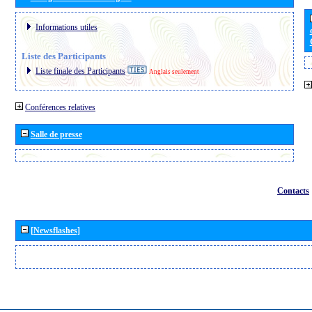
Informations utiles
Liste des Participants
Liste finale des Participants
Anglais seulement
Conférences relatives
Salle de presse
Contacts
[Newsflashes]