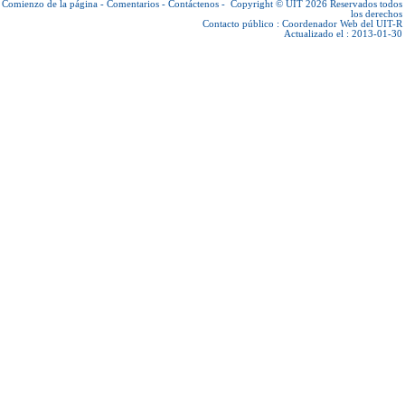
Comienzo de la página
-
Comentarios
-
Contáctenos
-
Copyright © UIT 2026
Reservados todos
los derechos
Contacto público :
Coordenador Web del UIT-R
Actualizado el : 2013-01-30