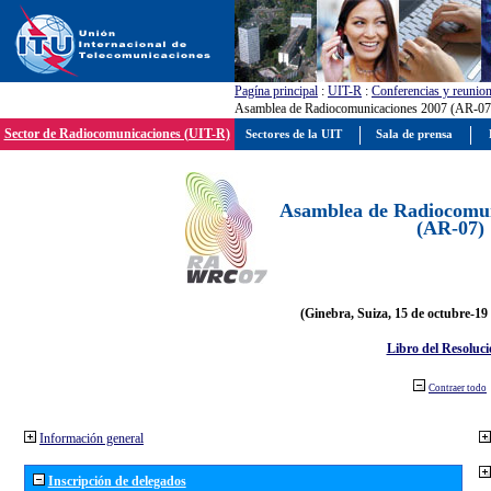
Pagína principal
:
UIT-R
:
Conferencias y reunio
Asamblea de Radiocomunicaciones 2007 (AR-07
Sector de Radiocomunicaciones (UIT-R)
Sectores de la UIT
Sala de prensa
Asamblea de Radiocomun
(AR-07)
(Ginebra, Suiza, 15 de octubre-19
Libro del Resoluci
Contraer todo
Información general
Inscripción de delegados