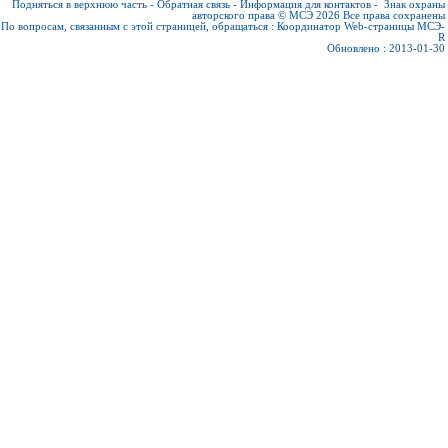
Подняться в верхнюю часть
-
Обратная связь
-
Информация для контактов
-
Знак охраны
авторского права © МСЭ 2026
Все права сохранены
По вопросам, связанным с этой страницей, обращаться :
Координатор Web-страницы МСЭ-
R
Обновлено : 2013-01-30