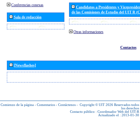
Conferencias conexas
Candidatos a Presidentes y Vicepreside
de las Comisiones de Estudio del UIT R 
Sala de redacción
Otras informaciones
Contactos
[Newsflashes]
Comienzo de la página
-
Comentarios
-
Contáctenos
-
Copyright © UIT 2026
Reservados todos
los derechos
Contacto público :
Coordenador Web del UIT-R
Actualizado el : 2013-01-30