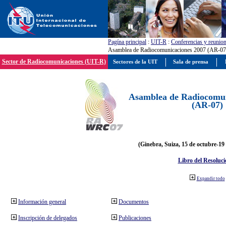
Pagína principal
:
UIT-R
:
Conferencias y reunio
Asamblea de Radiocomunicaciones 2007 (AR-07
Sector de Radiocomunicaciones (UIT-R)
Sectores de la UIT
Sala de prensa
Asamblea de Radiocomun
(AR-07)
(Ginebra, Suiza, 15 de octubre-19
Libro del Resoluci
Expandir todo
Información general
Documentos
Inscripción de delegados
Publicaciones