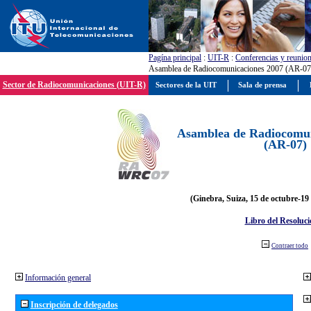
Pagína principal
:
UIT-R
:
Conferencias y reunio
Asamblea de Radiocomunicaciones 2007 (AR-07
Sector de Radiocomunicaciones (UIT-R)
Sectores de la UIT
Sala de prensa
Asamblea de Radiocomun
(AR-07)
(Ginebra, Suiza, 15 de octubre-19
Libro del Resoluci
Contraer todo
Información general
Inscripción de delegados