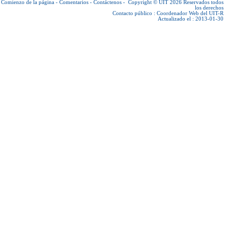
Comienzo de la página
-
Comentarios
-
Contáctenos
-
Copyright © UIT 2026
Reservados todos
los derechos
Contacto público :
Coordenador Web del UIT-R
Actualizado el : 2013-01-30