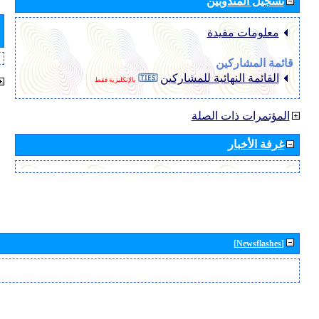
تسجيل المندوبين
معلومات مفيدة
قائمة المشاركين
القائمة النهائية للمشاركين
بالإنكليزية فقط
المؤتمرات ذات الصلة
غرفة الأخبار
[Newsflashes]