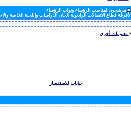
مرشحون لمناصب الرؤساء ونواب الرؤساء
لأفرقة قطاع الاتصالات الراديوية (لجان الدراسات واللجنة الخاصة والا
معلومات أخرى
بيانات للاستفسار