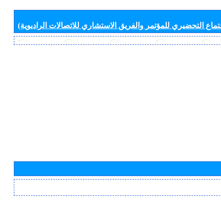
جتماع التحضيري للمؤتمر والفريق الاستشاري للاتصالات الراديوية)