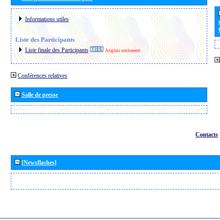
Informations utiles
Liste des Participants
Liste finale des Participants
Anglais seulement
Conférences relatives
Salle de presse
Contacts
[Newsflashes]