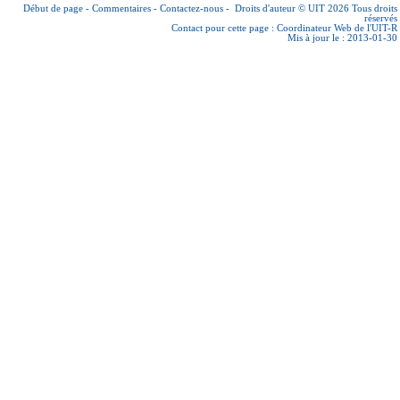
Début de page
-
Commentaires
-
Contactez-nous
-
Droits d'auteur © UIT 2026
Tous droits
réservés
Contact pour cette page :
Coordinateur Web de l'UIT-R
Mis à jour le : 2013-01-30