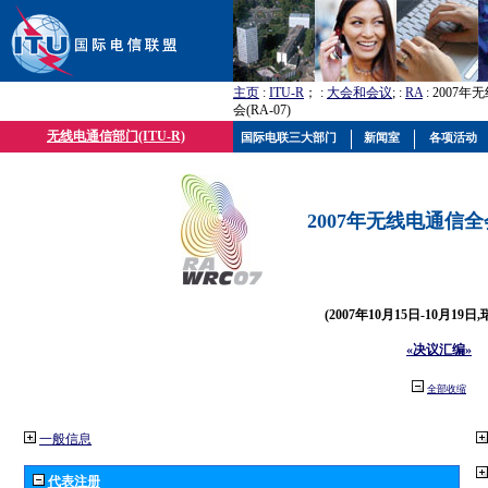
主页
:
ITU-R
； :
大会和会议
; :
RA
: 2007
会(RA-07)
无线电通信部门(ITU-R)
国际电联三大部门
新闻室
各项活动
2007年无线电通信全会(
(2007年10月15日-10月19日
«决议汇编»
全部收缩
一般信息
代表注册