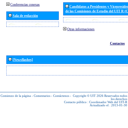
Conferencias conexas
Candidatos a Presidentes y Vicepreside
de las Comisiones de Estudio del UIT R 
Sala de redacción
Otras informaciones
Contactos
[Newsflashes]
Comienzo de la página
-
Comentarios
-
Contáctenos
-
Copyright © UIT 2026
Reservados todos
los derechos
Contacto público :
Coordenador Web del UIT-R
Actualizado el : 2013-01-30