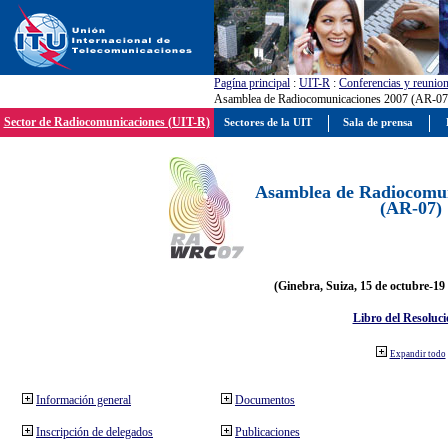
Pagína principal
:
UIT-R
:
Conferencias y reunio
Asamblea de Radiocomunicaciones 2007 (AR-07
Sector de Radiocomunicaciones (UIT-R)
Sectores de la UIT
Sala de prensa
Asamblea de Radiocomun
(AR-07)
(Ginebra, Suiza, 15 de octubre-19
Libro del Resoluci
Expandir todo
Información general
Documentos
Inscripción de delegados
Publicaciones